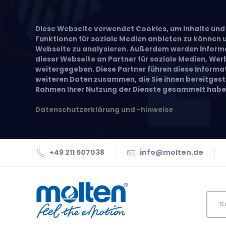
Diese Webseite verwendet Cookies, um Inhalte und 
Funktionen für soziale Medien anbieten zu können u
Webseite zu analysieren. Außerdem werden Inform
dieser Webseite an Partner für soziale Medien, We
weitergegeben. Diese Partner führen diese Inform
weiteren Daten zusammen, die Sie ihnen bereitgeste
Rahmen Ihrer Nutzung der Dienste gesammelt habe
Datenschutzerklärung und -hinweise
+49 211 507038
info@molten.de