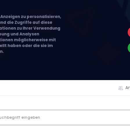
Anzeigen zu personalisieren,
nd die Zugriffe auf diese
ationen zu Ihrer Verwendung
rbung und Analysen
ationen möglicherweise mit
llt haben oder die sie im
n.
A