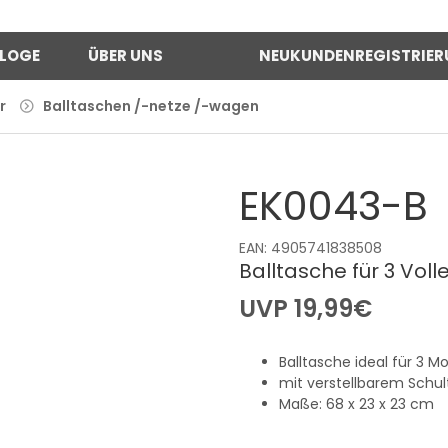
LOGE
ÜBER UNS
NEUKUNDENREGISTRIE
r
Balltaschen /-netze /-wagen
EK0043-B
EAN: 4905741838508
Balltasche für 3 Voll
UVP
19,99
€
Balltasche ideal für 3 Mo
mit verstellbarem Schul
Maße: 68 x 23 x 23 cm