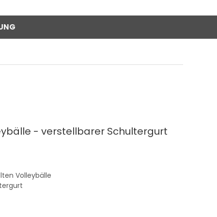
RUNG
eybälle - verstellbarer Schultergurt
lten Volleybälle
tergurt