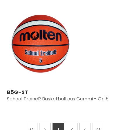
B5G-ST
School TraineR Basketball aus Gummi - Gr. 5
<<
<
1
2
>
>>