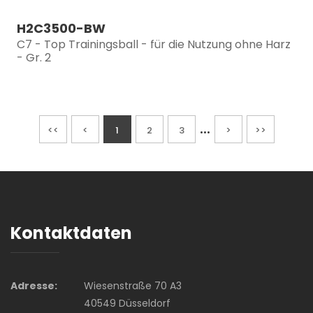
H2C3500-BW
C7 - Top Trainingsball - für die Nutzung ohne Harz
- Gr. 2
...
<<
<
1
2
3
>
>>
Kontaktdaten
Adresse:
Wiesenstraße 70 A3
40549 Düsseldorf